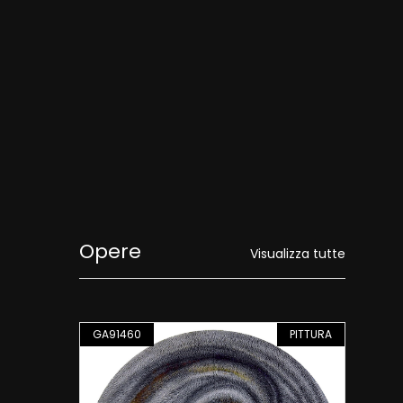
Opere
Visualizza tutte
PITTURA
GA91460
PITTURA
GA