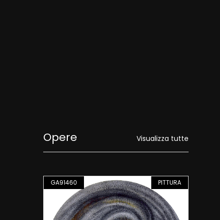
Opere
Visualizza tutte
PITTURA
GA91460
PITTURA
GA