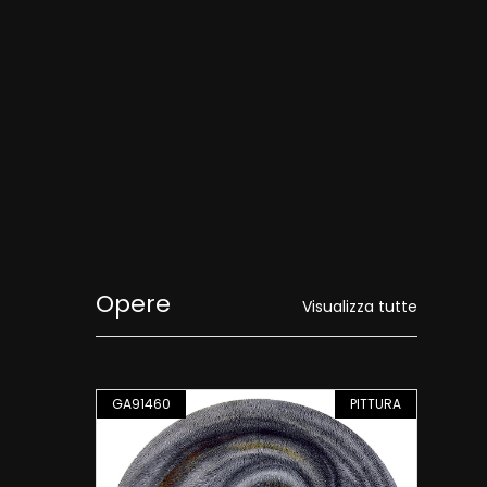
Opere
Visualizza tutte
PITTURA
GA91460
PITTURA
GA