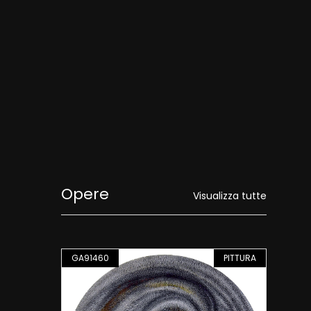
Opere
Visualizza tutte
PITTURA
GA91460
PITTURA
GA