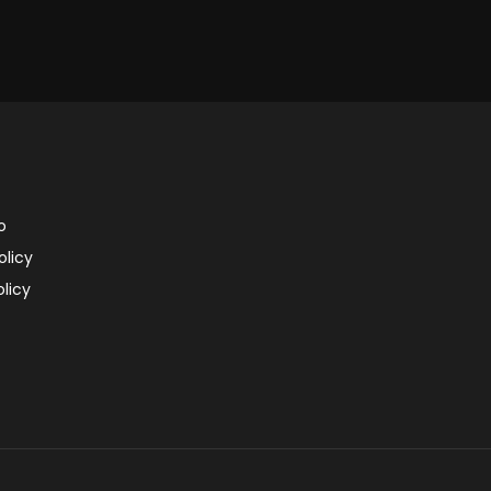
o
olicy
licy