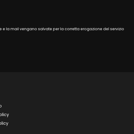
 e la mail vengano salvate per la corretta erogazione del servizio
o
olicy
licy